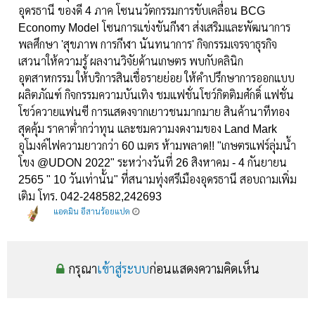
อุดรธานี ของดี 4 ภาค โซนนวัตกรรมการขับเคลื่อน BCG
Economy Model โซนการแข่งขันกีฬา ส่งเสริมและพัฒนาการ
พลศึกษา 'สุขภาพ การกีฬา นันทนาการ' กิจกรรมเจรจาธุรกิจ
เสวนาให้ความรู้ ผลงานวิจัยด้านเกษตร พบกับคลินิก
อุตสาหกรรม ให้บริการสินเชื่อรายย่อย ให้คำปรึกษาการออกแบบ
ผลิตภัณฑ์ กิจกรรมความบันเทิง ชมแฟชั่นโชว์กิตติมศักดิ์ แฟชั่น
โชว์ควายแฟนซี การแสดงจากเยาวชนมากมาย สินค้านาทีทอง
สุดคุ้ม ราคาต่ำกว่าทุน และชมความงดงามของ Land Mark
อุโมงค์ไฟความยาวกว่า 60 เมตร ห้ามพลาด!! "เกษตรแฟร์ลุ่มน้ำ
โขง @UDON 2022" ระหว่างวันที่ 26 สิงหาคม - 4 กันยายน
2565 " 10 วันเท่านั้น" ที่สนามทุ่งศรีเมืองอุดรธานี สอบถามเพิ่ม
เติม โทร. 042-248582,242693
แอดมิน อีสานร้อยแปด
กรุณา
เข้าสู่ระบบ
ก่อนแสดงความคิดเห็น