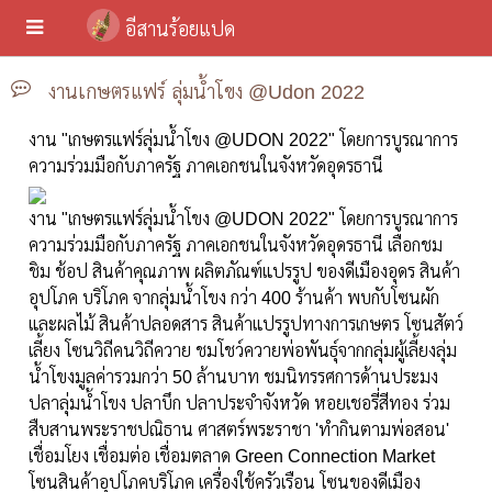
อีสานร้อยแปด
งานเกษตรแฟร์ ลุ่มน้ำโขง @Udon 2022
งาน "เกษตรแฟร์ลุ่มน้ำโขง @UDON 2022" โดยการบูรณาการ
ความร่วมมือกับภาครัฐ
ภาคเอกชนในจังหวัดอุดรธานี
งาน "เกษตรแฟร์ลุ่มน้ำโขง @UDON 2022" โดยการบูรณาการ
ความร่วมมือกับภาครัฐ ภาคเอกชนในจังหวัดอุดรธานี เลือกชม
ชิม ช้อป สินค้าคุณภาพ ผลิตภัณฑ์แปรรูป ของดีเมืองอุดร สินค้า
อุปโภค บริโภค จากลุ่มน้ำโขง กว่า 400 ร้านค้า พบกับโซนผัก
และผลไม้ สินค้าปลอดสาร สินค้าแปรรูปทางการเกษตร โซนสัตว์
เลี้ยง โซนวิถีคนวิถีควาย ชมโชว์ควายพ่อพันธุ์จากกลุ่มผู้เลี้ยงลุ่ม
น้ำโขงมูลค่ารวมกว่า 50 ล้านบาท ชมนิทรรศการด้านประมง
ปลาลุ่มน้ำโขง ปลาบึก ปลาประจำจังหวัด หอยเชอรี่สีทอง ร่วม
สืบสานพระราชปณิธาน ศาสตร์พระราชา 'ทำกินตามพ่อสอน'
เชื่อมโยง เชื่อมต่อ เชื่อมตลาด Green Connection Market
โซนสินค้าอุปโภคบริโภค เครื่องใช้ครัวเรือน โซนของดีเมือง