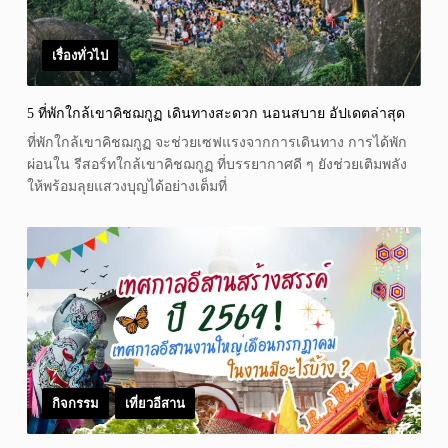
เรื่องทั่วไป
5 ที่พักใกล้เขาคิชฌกูฏ เดินทางสะดวก นอนสบาย อัปเดตล่าสุด
ที่พักใกล้เขาคิชฌกูฏ จะช่วยเซฟแรงจากการเดินทาง การได้พัก
ผ่อนใน รีสอร์ทใกล้เขาคิชฌกูฏ ที่บรรยากาศดี ๆ ยังช่วยเติมพลัง
ให้พร้อมลุยแสวงบุญได้อย่างเต็มที่
กิจกรรม
,
เที่ยวอีสาน