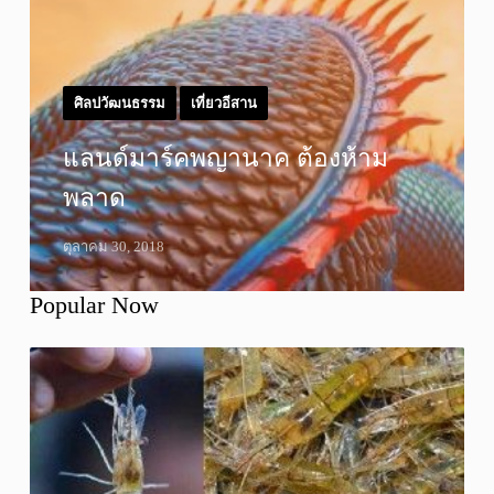
ศิลปวัฒนธรรม
เที่ยวอีสาน
แลนด์มาร์คพญานาค ต้องห้าม
พลาด
ตุลาคม 30, 2018
Popular Now