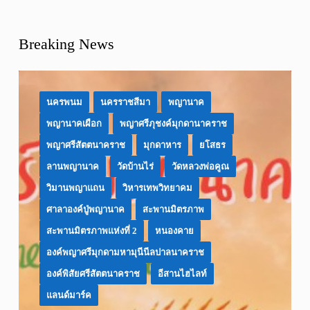
Breaking News
นครพนม
นครราชสีมา
พญานาค
พญานาคเผือก
พญาศรีภุชงค์มุกดานาคราช
พญาศรีสัตตนาคราช
มุกดาหาร
ยโสธร
ลานพญานาค
วัดบ้านไร่
วัดหลวงพ่อคูณ
วิมานพญาแถน
วิหารเทพวิทยาคม
ศาลาองค์ปู่พญานาค
สะพานมิตรภาพ
สะพานมิตรภาพแห่งที่ 2
หนองคาย
องค์พญาศรีมุกดามหามุนีนีลปาลนาคราช
องค์พิสัยศรีสัตตนาคราช
อีสานไฮไลท์
แลนด์มาร์ค