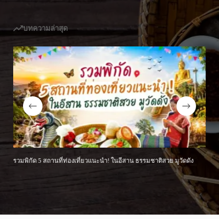
บทความล่าสุด
น ธรรมชาติสวย มูวัดดัง
บุญบั้งไฟเดือน 6 ประเพณีอีสานนี้คืออะไร ? จังหวัดใดจ