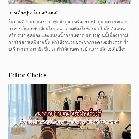
การเลี้ยงปูนาในบ่อซีเมนต์
ในภาคอีสานบ้านเรา ถ้าพูดถึงปูนา หรืออยากนำปูนามาประกอบ
อาหาร ก็แค่หยิบเสียมไปขุดเอาตามท้องไร่ท้องนา ใกล้ๆคันแทนา
หรือ คูนา คูคลอง และแหล่งน้ำธรรมชาติ แต่ปัจจุบันนี้เนื่องจากมี
การใช้สารเคมีมากขึ้น ทำให้จำนวนประชากรลดลงอย่างรวดเร็ว
ปูเริ่มหายากมากยิ่งขึ้น จนทำให้เกษตรกรบ้านเราเกิดไอเดียปิ๊งๆ
Editor Choice