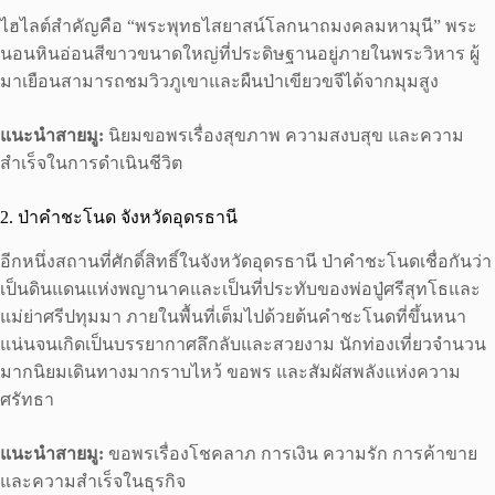
ไฮไลต์สำคัญคือ “พระพุทธไสยาสน์โลกนาถมงคลมหามุนี” พระ
นอนหินอ่อนสีขาวขนาดใหญ่ที่ประดิษฐานอยู่ภายในพระวิหาร ผู้
มาเยือนสามารถชมวิวภูเขาและผืนป่าเขียวขจีได้จากมุมสูง
แนะนำสายมู:
นิยมขอพรเรื่องสุขภาพ ความสงบสุข และความ
สำเร็จในการดำเนินชีวิต
2. ป่าคำชะโนด จังหวัดอุดรธานี
อีกหนึ่งสถานที่ศักดิ์สิทธิ์ในจังหวัดอุดรธานี ป่าคำชะโนดเชื่อกันว่า
เป็นดินแดนแห่งพญานาคและเป็นที่ประทับของพ่อปู่ศรีสุทโธและ
แม่ย่าศรีปทุมมา ภายในพื้นที่เต็มไปด้วยต้นคำชะโนดที่ขึ้นหนา
แน่นจนเกิดเป็นบรรยากาศลึกลับและสวยงาม นักท่องเที่ยวจำนวน
มากนิยมเดินทางมากราบไหว้ ขอพร และสัมผัสพลังแห่งความ
ศรัทธา
แนะนำสายมู:
ขอพรเรื่องโชคลาภ การเงิน ความรัก การค้าขาย
และความสำเร็จในธุรกิจ