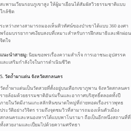
สะพานเวียนรอบภูเขาสูง ให้ผู้มาเยือนได้สัมผัสวิวธรรมชาติแบบ
ใกล้ชิด
ระหว่างทางสามารถมองเห็นทิวทัศน์ของป่าเขาได้แบบ 360 องศา
พร้อมบรรยากาศเงียบสงบที่เหมาะสำหรับการฝึกสมาธิและพักผ่อน
จิตใจ
แนะนำสายมู:
นิยมขอพรเรื่องความสำเร็จ การเอาชนะอุปสรรค
และเสริมกำลังใจในการดำเนินชีวิต
5. วัดถ้ำผาแด่น จังหวัดสกลนคร
วัดถ้ำผาแด่นเป็นวัดสวยที่ตั้งอยู่บนเทือกเขาภูพาน จังหวัดสกลนคร
รายล้อมด้วยธรรมชาติอันร่มรื่นและอากาศบริสุทธิ์ตลอดทั้งปี
ภายในวัดมีงานแกะสลักหินขนาดใหญ่ที่ถ่ายทอดเรื่องราวพุทธ
ประวัติอย่างวิจิตร รวมถึงจุดชมวิวที่สามารถมองเห็นตัวเมือง
สกลนครและหนองหารได้แบบพาโนรามา ถือเป็นอีกหนึ่งสถานที่ที่
ทั้งสวยงามและเปี่ยมไปด้วยความศรัทธา