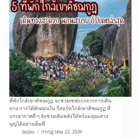
ที่พักใกล้เขาคิชฌกูฏ จะช่วยเซฟแรงจากการเดิน
ทาง การได้พักผ่อนใน รีสอร์ทใกล้เขาคิชฌกูฏ ที่
บรรยากาศดี ๆ ยังช่วยเติมพลังให้พร้อมลุยแสวง
บุญได้อย่างเต็มที่
Janjira
กรกฎาคม 22, 2026