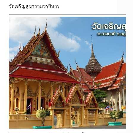
วัดเจริญสุขารามวรวิหาร