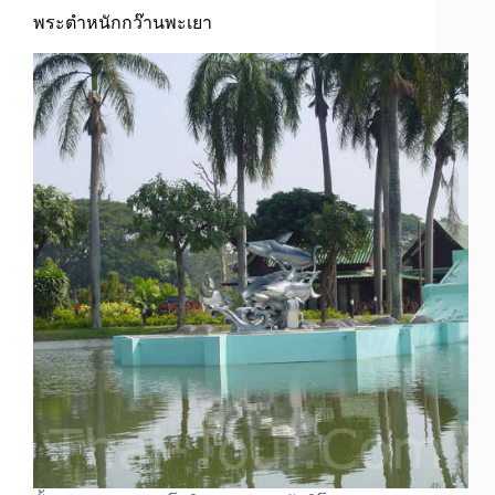
พระตำหนักกว๊านพะเยา