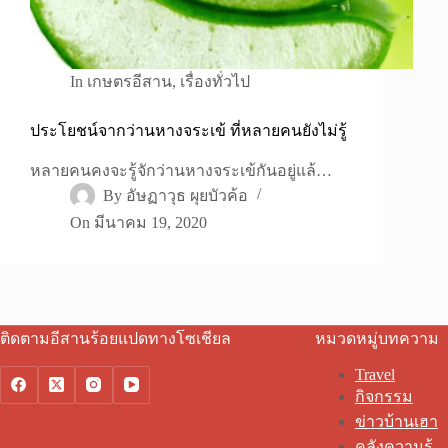
In
เกษตรอีสาน
,
เรื่องทั่วไป
ประโยชน์จากว่านหางจระเข้ ที่หลายคนยังไม่รู้
หลายคนคงจะรู้จักว่านหางจระเข้กันอยู่แล้…
By
อัษฏาวุธ ผุยบัวค้อ
On
มีนาคม 19, 2020
ติดตามอีสานร้อยแปดทางโซเชียล
หมวดหมู่บทความ
Travel
กิจกรรม
ข่าวบ้านเฮา
คลังความรู้