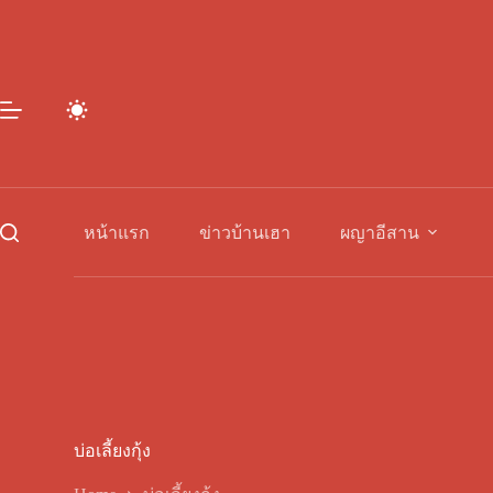
Skip
to
content
หน้าแรก
ข่าวบ้านเฮา
ผญาอีสาน
บ่อเลี้ยงกุ้ง