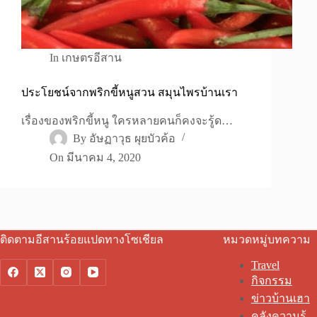
In
เกษตรอีสาน
ประโยชน์จากพริกขี้หนูสวน สมุนไพรบ้านเรา
เรื่องของพริกขี้หนู ใครหลายคนก็คงจะรู้ด…
By
อัษฏาวุธ ผุยบัวค้อ
On
มีนาคม 4, 2020
ติดตามอีสานร้อยแปดทางโซเชียล
หมวดหมู่บทความ
Travel
กิจกรรม
ข่าวบ้านเฮา
คลังความรู้