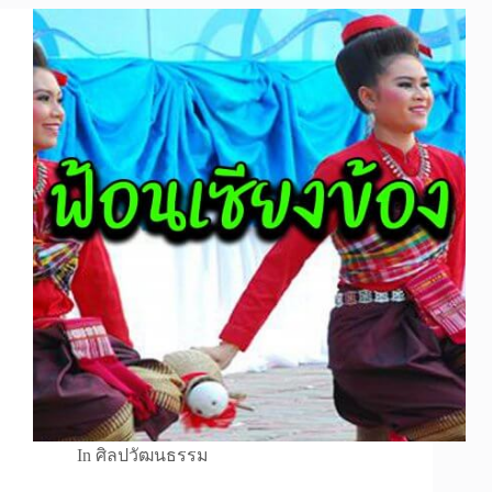
In
ศิลปวัฒนธรรม