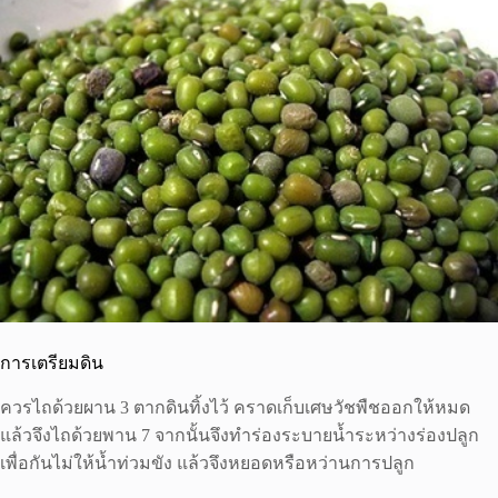
การเตรียมดิน
ควรไถด้วยผาน 3 ตากดินทิ้งไว้ คราดเก็บเศษวัชพืชออกให้หมด
แล้วจึงไถด้วยพาน 7 จากนั้นจึงทำร่องระบายน้ำระหว่างร่องปลูก
เพื่อกันไม่ให้น้ำท่วมขัง แล้วจึงหยอดหรือหว่านการปลูก