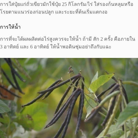
การใส่ปุ๋ยแก่ถั่วเขียวมักใช้ปุ๋ย 25 กิโลกรัม/ไร่ ใส่รองก้นหลุมหรือ
โรยตามแนวร่องก่อนปลูก และระยะที่ต้นเริ่มแตกงอ
การให้น้ำ
การที่จะได้ผลผลิตต่อไร่สูงควรจะให้น้ำ ถ้ามี สัก 2 ครั้ง คือภายใน
3 อาทิตย์ และ 6 อาทิตย์ ให้น้ำพอดินชุ่มอย่าถึงกับแฉะ