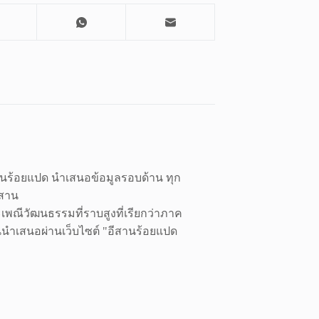
สานร้อยแปด นำเสนอข้อมูลรอบด้าน ทุก
ีสาน
พณีวัฒนธรรมที่ราบสูงที่เรียกว่าภาค
านนำเสนอผ่านเว็บไซต์ "อีสานร้อยแปด