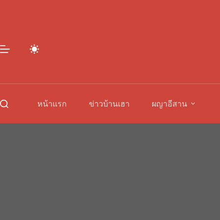
Skip
to
content
หน้าแรก
ข่าวบ้านเฮา
ผญาอีสาน