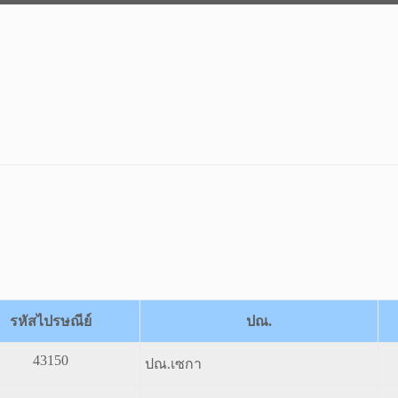
รหัสไปรษณีย์
ปณ.
43150
ปณ.เซกา