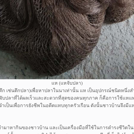
แห (แหจับปลา)
ตึก เช่นตึกปลา)เพื่อหาปลาในนาเท่านั้น
แห
เป็นอุปกรณ์ชนิดหนึ่ง
ับปลาที่ได้ผลเร็วและสะดวกที่สุดของคนทุกภาค ก็คือการใช้แหแท
เพื่อการยังชีพในอดีตแทบทุกครัวเรือน ดังนั้นชาวบ้านจึงมีแหไว้
าหากินของชาวบ้าน และเป็นเครื่องมือที่ใช้ในการดำรงชีวิตในอดีต ซึ่