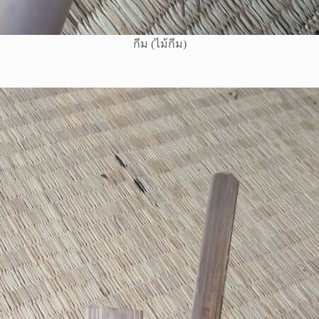
กีม (ไม้กีม)