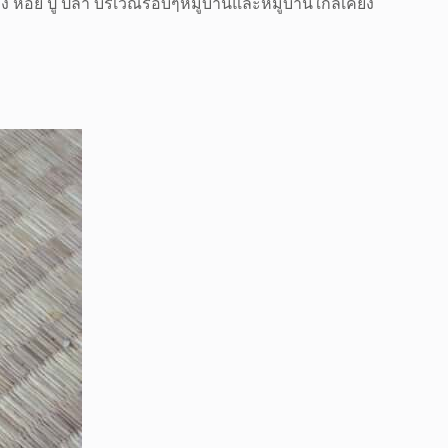
้ง หอย ปู ปลา บริเวณรอบๆหมู่บ้านและหมู่บ้านใกล้เคียง