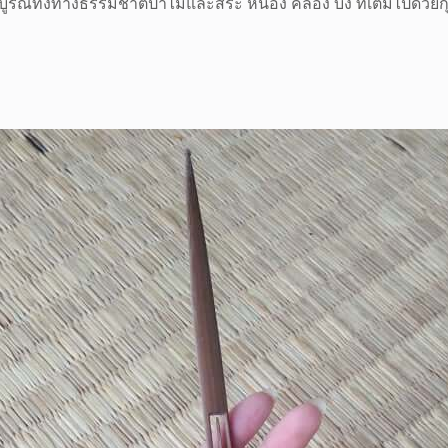
บูรณ์ทั้งทางธรรมชาติป่าไม้และสระ หนอง คลอง บึง ที่เต็มไปด้วยกุ