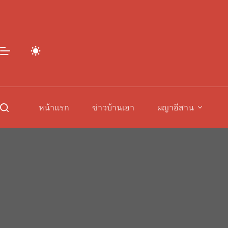
Skip
to
content
หน้าแรก
ข่าวบ้านเฮา
ผญาอีสาน