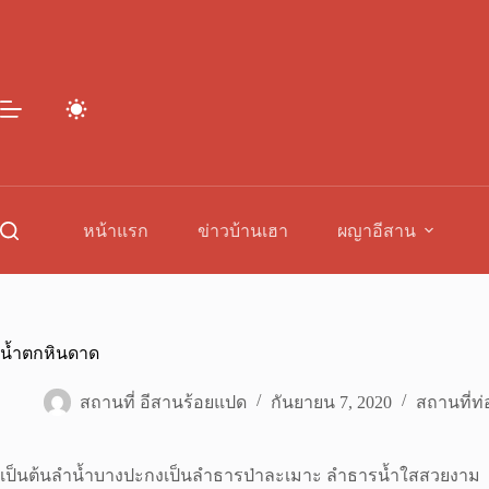
Skip
to
content
หน้าแรก
ข่าวบ้านเฮา
ผญาอีสาน
น้ำตกหินดาด
สถานที่ อีสานร้อยแปด
กันยายน 7, 2020
สถานที่ท่
เป็นต้นลำน้ำบางปะกงเป็นลำธารป่าละเมาะ ลำธารน้ำใสสวยงาม