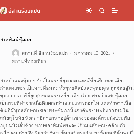
Skip
to
content
พระพิมพ์ซุ้มกอ
สถานที่ อีสานร้อยแปด
มกราคม 13, 2021
สถานที่ท่องเที่ยว
พระกำแพงซุ้มกอ จัดเป็นพระที่สุดยอด และมีชื่อเสียงของเมือง
กำแพงเพชร เป็นพระที่อมตะ ทั้งพุทธศิลป์และพุทธคุณ ถูกจัดอยู่ใน
ชุดเบญจภาคีที่สูงสุดของพระเครื่องเมืองไทย พระกำแพงซุ้มกอ
เป็นพระที่ทำจากเนื้อดินผสมว่านและเกสรดอกไม้ และทำจากเนื้อ
ชิน ก็มีพุทธลักษณะของพระซุ้มกอนั้นองค์พระประติมากรรมใน
สมัยสุโขทัย นั่งสมาธิลายกนกอยู่ด้านข้างขององค์พระนั่งประทับ
อยู่บนบัวเล็บช้าง ขอบของพิมพ์พระจะโค้งมนลักษณะคล้ายตัว
ก.ไก่ คนเก่าๆ จึงเรียกว่า “พระซุ้มกอ” พระกำแพงซุ้มกอ ที่ค้นพบมี