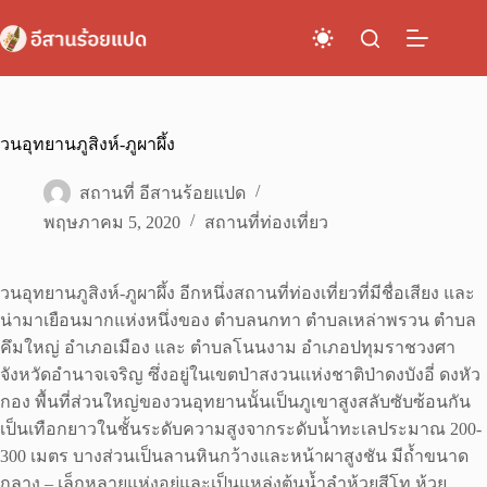
Skip
to
content
วนอุทยานภูสิงห์-ภูผาผึ้ง
สถานที่ อีสานร้อยแปด
พฤษภาคม 5, 2020
สถานที่ท่องเที่ยว
วนอุทยานภูสิงห์-ภูผาผึ้ง อีกหนึ่งสถานที่ท่องเที่ยวที่มีชื่อเสียง และ
น่ามาเยือนมากแห่งหนึ่งของ ตำบลนกทา ตำบลเหล่าพรวน ตำบล
คึมใหญ่ อำเภอเมือง และ ตำบลโนนงาม อำเภอปทุมราชวงศา
จังหวัดอำนาจเจริญ ซึ่งอยู่ในเขตป่าสงวนแห่งชาติป่าดงบังอี่ ดงหัว
กอง พื้นที่ส่วนใหญ่ของวนอุทยานนั้นเป็นภูเขาสูงสลับซับซ้อนกัน
เป็นเทือกยาวในชั้นระดับความสูงจากระดับน้ำทะเลประมาณ 200-
300 เมตร บางส่วนเป็นลานหินกว้างและหน้าผาสูงชัน มีถ้ำขนาด
กลาง – เล็กหลายแห่งอยู่และเป็นแหล่งต้นน้ำลำห้วยสีโท ห้วย