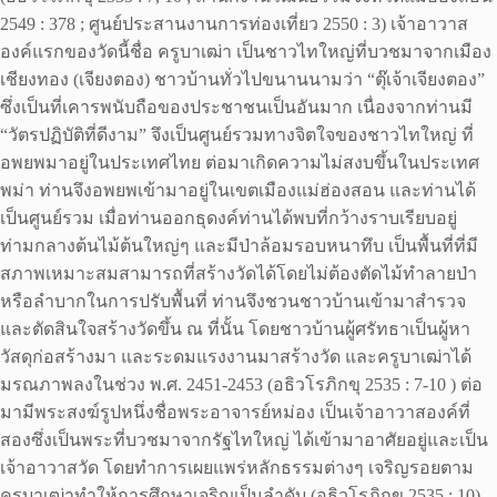
2549 : 378 ; ศูนย์ประสานงานการท่องเที่ยว 2550 : 3) เจ้าอาวาส
องค์แรกของวัดนี้ชื่อ ครูบาเฒ่า เป็นชาวไทใหญ่ที่บวชมาจากเมือง
เชียงทอง (เจียงตอง) ชาวบ้านทั่วไปขนานนามว่า “ตุ๊เจ้าเจียงตอง”
ซึ่งเป็นที่เคารพนับถือของประชาชนเป็นอันมาก เนื่องจากท่านมี
“วัตรปฏิบัติที่ดีงาม” จึงเป็นศูนย์รวมทางจิตใจของชาวไทใหญ่ ที่
อพยพมาอยู่ในประเทศไทย ต่อมาเกิดความไม่สงบขึ้นในประเทศ
พม่า ท่านจึงอพยพเข้ามาอยู่ในเขตเมืองแม่ฮ่องสอน และท่านได้
เป็นศูนย์รวม เมื่อท่านออกธุดงค์ท่านได้พบที่กว้างราบเรียบอยู่
ท่ามกลางต้นไม้ต้นใหญ่ๆ และมีป่าล้อมรอบหนาทึบ เป็นพื้นที่ที่มี
สภาพเหมาะสมสามารถที่สร้างวัดได้โดยไม่ต้องตัดไม้ทำลายป่า
หรือลำบากในการปรับพื้นที่ ท่านจึงชวนชาวบ้านเข้ามาสำรวจ
และตัดสินใจสร้างวัดขึ้น ณ ที่นั้น โดยชาวบ้านผู้ศรัทธาเป็นผู้หา
วัสดุก่อสร้างมา และระดมแรงงานมาสร้างวัด และครูบาเฒ่าได้
มรณภาพลงในช่วง พ.ศ. 2451-2453 (อธิวโรภิกขุ 2535 : 7-10 ) ต่อ
มามีพระสงฆ์รูปหนึ่งชื่อพระอาจารย์หม่อง เป็นเจ้าอาวาสองค์ที่
สองซึ่งเป็นพระที่บวชมาจากรัฐไทใหญ่ ได้เข้ามาอาศัยอยู่และเป็น
เจ้าอาวาสวัด โดยทำการเผยแพร่หลักธรรมต่างๆ เจริญรอยตาม
ครูบาเฒ่าทำให้การศึกษาเจริญเป็นลำดับ (อธิวโรภิกขุ 2535 : 10)