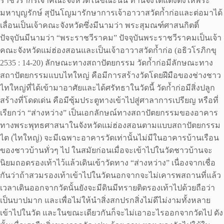
ราชวีรากรเจ้าคณะจังหวัดในขณะนั้น ท่านจึงได้แต่งตั้งให้พระ
มหาบุญรักษ์ สุปันโญมารักษาการเจ้าอาวาสวัดก้ำก่อและต่อมาได้
เลื่อนเป็นเจ้าคณะจังหวัดซึ่งมีนามว่า พระสุมณฑ์ศาสนกิตติ์
ปัจจุบันมีนามว่า “พระราชวีราคม” ปัจจุบันพระราชวีราคมเป็นเจ้า
คณะจังหวัดแม่ฮ่องสอนและเป็นเจ้าอาวาสวัดก้ำก่อ (อธิวโรภิกขุ
2535 : 14-20) ลักษณะทางสถาปัตยกรรม วัดก้ำก่อมีลักษณะทาง
สถาปัตยกรรมแบบไทใหญ่ คือมีการสร้างวัดโดยฝีมือของช่างชาว
ไทใหญ่ที่ได้เข้ามาอาศัยและได้ศรัทธาในวัดนี้ วัดก้ำก่อมีสิ่งปลูก
สร้างที่โดดเด่น คือมีซุ้มประตูทางเข้าไปสู่ศาลาการเปรียญ หรือที่
เรียกว่า “ส่างหว่าง” เป็นเอกลักษณ์ทางสถาปัตยกรรมของอาคาร
ทางพระพุทธศาสนาในจังหวัดแม่ฮ่องสอนตามแบบสถาปัตยกรรม
ไต (ไทใหญ่) จะมีเฉพาะอาคารวัดเท่านั้นไม่มีในอาคารบ้านเรือน
ของชาวบ้านทั่วๆ ไป ในสมัยก่อนเมื่อจะเข้าไปในวัดชาวบ้านจะ
นิยมถอดรองเท้าไว้แล้วเดินเข้าวัดทาง “ส่างหว่าง” เนื่องจากเชื่อ
กันว่าถ้าสวมรองเท้าเข้าไปในวัดนอกจากจะไม่เคารพสถานที่แล้ว
เวลาเดินออกจากวัดนั้นยังจะมีดินมีทรายติดรองเท้าไปด้วยถือว่า
เป็นบาปมาก และเพื่อไม่ให้นำสิ่งสกปรกสิ่งไม่ดีไม่งามทั้งหลาย
เข้าไปในวัด และในขณะเดียวกันก็จะไม่เอาอะไรออกจากวัดไป ดัง