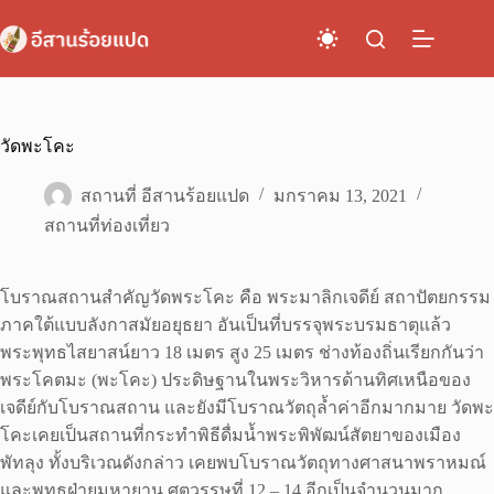
Skip
to
content
วัดพะโคะ
สถานที่ อีสานร้อยแปด
มกราคม 13, 2021
สถานที่ท่องเที่ยว
โบราณสถานสำคัญวัดพระโคะ คือ พระมาลิกเจดีย์ สถาปัตยกรรม
ภาคใต้แบบลังกาสมัยอยุธยา อันเป็นที่บรรจุพระบรมธาตุแล้ว
พระพุทธไสยาสน์ยาว 18 เมตร สูง 25 เมตร ช่างท้องถิ่นเรียกกันว่า
พระโคตมะ (พะโคะ) ประดิษฐานในพระวิหารด้านทิศเหนือของ
เจดีย์กับโบราณสถาน และยังมีโบราณวัตถุล้ำค่าอีกมากมาย วัดพะ
โคะเคยเป็นสถานที่กระทำพิธีดื่มน้ำพระพิพัฒน์สัตยาของเมือง
พัทลุง ทั้งบริเวณดังกล่าว เคยพบโบราณวัตถุทางศาสนาพราหมณ์
และพุทธฝ่ายมหายาน ศตวรรษที่ 12 – 14 อีกเป็นจำนวนมาก