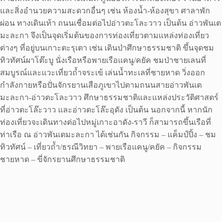
และสิ่งอำนวยความสะดวกอื่นๆ เช่น ห้องน้ำ-ห้องสุขา ศาลาพัก
ผ่อน ทางเดินเท้า ถนนเชื่อมต่อไปอ่าวตะโละวาว เป็นต้น อ่าวพันเต
มะละกา จึงเป็นจุดเริ่มต้นของการท่องเที่ยวตามแหล่งท่องเที่ยว
ต่างๆ ที่อยู่บนเกาะตะรุเตา เช่น เดินป่าศึกษาธรรมชาติ ขึ้นจุดชม
ทิวทัศน์ผาโต๊ะบู นั่งเรือหรือพายเรือแคนู/คยัค ชมป่าชายเลนที่
สมบูรณ์และแวะเที่ยวถ้ำจระเข้ เล่นน้ำทะเลที่ชายหาด วิ่งออก
กำลังกายหรือปั่นจักรยานเสือภูเขาไปตามถนนสายอ่าวพันเต
มะละกา-อ่าวตะโละวาว ศึกษาธรรมชาติและแหล่งประวัติศาสตร์
ที่อ่าวตะโล๊ะวาว และอ่าวตะโล๊ะอุดัง เป็นต้น นอกจากนี้ หากนัก
ท่องเที่ยวจะเดินทางต่อไปหมู่เกาะอาดัง-ราวี ก็สามารถขึ้นเรือที่
ท่าเรือ ณ อ่าวพันเตมะละกา ได้เช่นกัน กิจกรรม – แค็มป์ปิ้ง – ชม
ทิวทัศน์ – เที่ยวถ้ำ/ธรณีวิทยา – พายเรือแคนู/คยัค – กิจกรรม
ชายหาด – ขี่จักรยานศึกษาธรรมชาติ