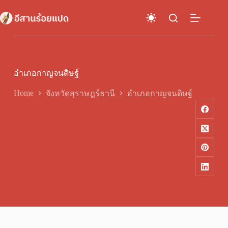
Skip
to
content
อำเภอกาญจนดิษฐ์
Home
จังหวัดสุราษฎร์ธานี
อำเภอกาญจนดิษฐ์