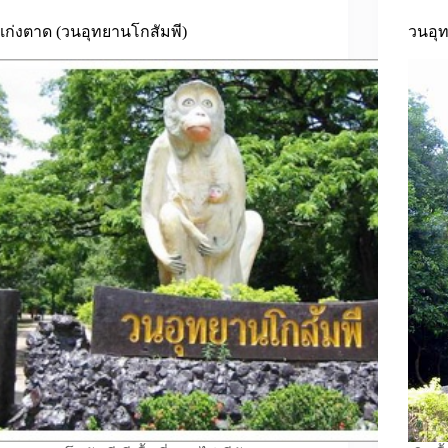
แก่งตาด (วนอุทยานโกสัมพี)
วนอุ