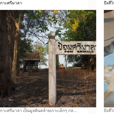
เกาะศรีมาลา
บึงสี
เกาะศรีมาลา เป็นมูลดินคล้ายเกาะเล็กๆ กล…
บึงสี