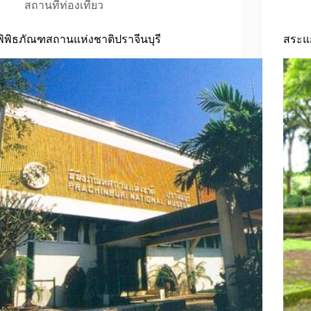
สถานที่ท่องเที่ยว
พิพิธภัณฑสถานแห่งชาติปราจีนบุรี
สระแก