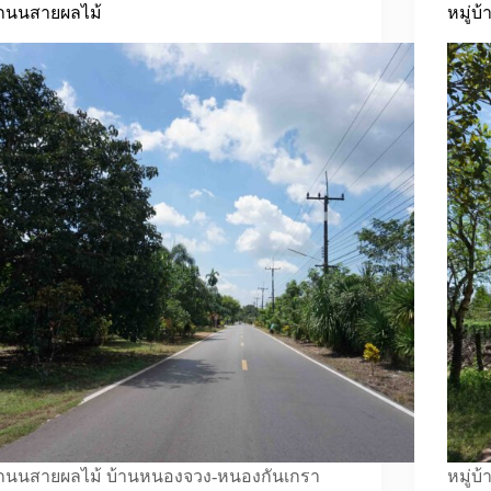
ถนนสายผลไม้
หมู่บ
ถนนสายผลไม้ บ้านหนองจวง-หนองกันเกรา
หมู่บ