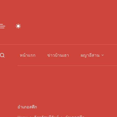
Skip
to
content
หน้าแรก
ข่าวบ้านเฮา
ผญาอีสาน
อำเภอสตึก