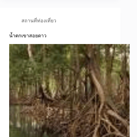
สถานที่ท่องเที่ยว
น้ำตกเขาสอยดาว