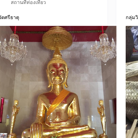
สถานที่ท่องเที่ยว
วัดศรีธาตุ
กลุ่