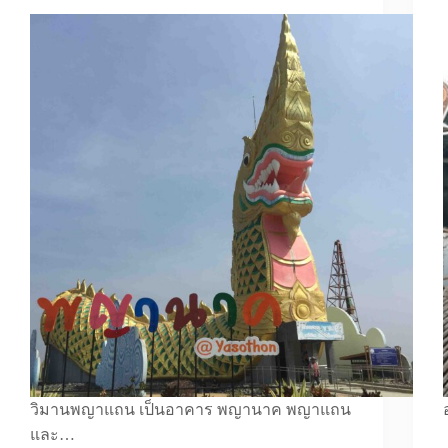
วิมานพญาแถน เป็นอาคาร พญานาค พญาแถน
และ…