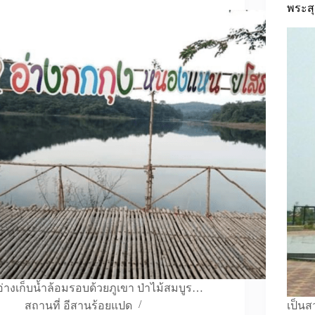
พระส
อ่างเก็บน้ำล้อมรอบด้วยภูเขา ป่าไม้สมบูร…
สถานที่ อีสานร้อยแปด
เป็นส