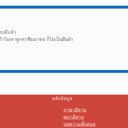
บ่มีแล้ว
 ถ้าไม่หาหูกหาฟืมมาทอ ก็ไม่เป็นผืนผ้า
คลังข้อมูล
ภาษาอีสาน
ผญาอีสาน
บทความทั้งหมด