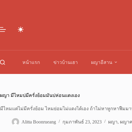
Skip
to
content
หน้าแรก
ข่าวบ้านเฮา
ผญาอีสาน
ผญา มีไหมบ่มีครั่งย้อมมันบ่ห่อนแดงเอง
มีไหมแต่ไม่มีครั่งย้อม ไหมย่อมไม่แดงได้เอง ถ้าไม่หาหูกหาฟืมมาท
Alitta Boonrueang
กุมภาพันธ์ 23, 2023
ผญา
,
ผญาค