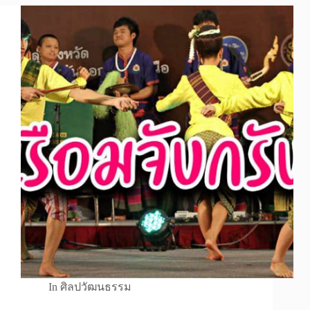
In
ศิลปวัฒนธรรม