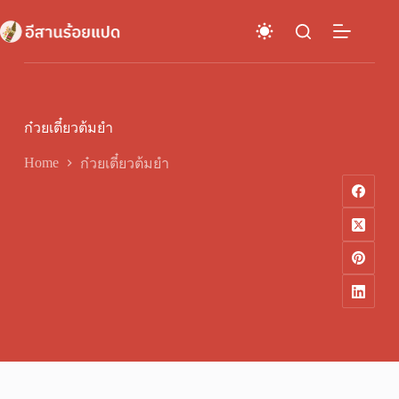
Skip
to
content
ก๋วยเตี๋ยวต้มยำ
Home
ก๋วยเตี๋ยวต้มยำ