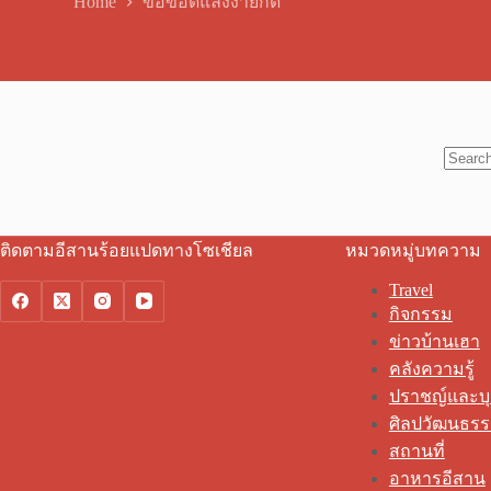
Home
ขอขอดแลงงายก็ดี
No
results
ติดตามอีสานร้อยแปดทางโซเชียล
หมวดหมู่บทความ
Travel
กิจกรรม
ข่าวบ้านเฮา
คลังความรู้
ปราชญ์และบ
ศิลปวัฒนธร
สถานที่
อาหารอีสาน