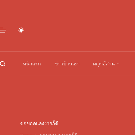
Skip
to
content
หน้าแรก
ข่าวบ้านเฮา
ผญาอีสาน
ขอขอดแลงงายก็ดี