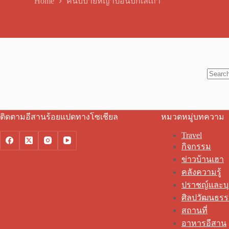
Home
คันบ่บายหญ้าป้อนบักเลเถ้า
No
results
ติดตามอีสานร้อยแปดทางโซเชียล
หมวดหมู่บทความ
Travel
กิจกรรม
ข่าวบ้านเฮา
คลังความรู้
ปราชญ์และบ
ศิลปวัฒนธร
สถานที่
อาหารอีสาน