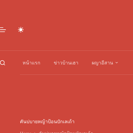
Skip
to
content
หน้าแรก
ข่าวบ้านเฮา
ผญาอีสาน
คันบ่บายหญ้าป้อนบักเลเถ้า