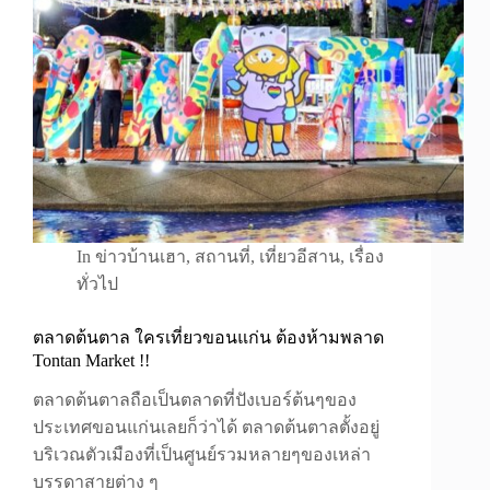
In
ข่าวบ้านเฮา
,
สถานที่
,
เที่ยวอีสาน
,
เรื่อง
ทั่วไป
ตลาดต้นตาล ใครเที่ยวขอนแก่น ต้องห้ามพลาด
Tontan Market !!
ตลาดต้นตาลถือเป็นตลาดที่ปังเบอร์ต้นๆของ
ประเทศขอนแก่นเลยก็ว่าได้ ตลาดต้นตาลตั้งอยู่
บริเวณตัวเมืองที่เป็นศูนย์รวมหลายๆของเหล่า
บรรดาสายต่าง ๆ