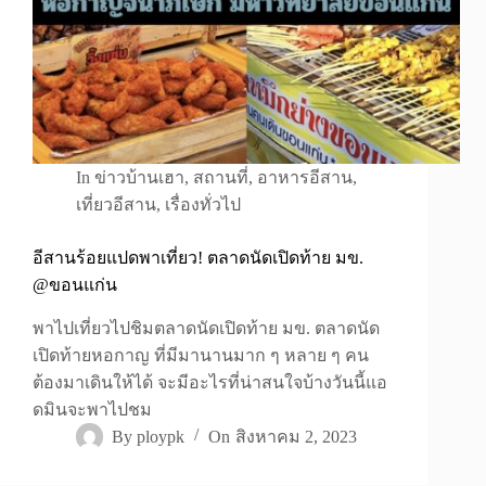
In
ข่าวบ้านเฮา
,
สถานที่
,
อาหารอีสาน
,
เที่ยวอีสาน
,
เรื่องทั่วไป
อีสานร้อยแปดพาเที่ยว! ตลาดนัดเปิดท้าย มข.
@ขอนแก่น
พาไปเที่ยวไปชิมตลาดนัดเปิดท้าย มข. ตลาดนัด
เปิดท้ายหอกาญ ที่มีมานานมาก ๆ หลาย ๆ คน
ต้องมาเดินให้ได้ จะมีอะไรที่น่าสนใจบ้างวันนี้แอ
ดมินจะพาไปชม
By
ploypk
On
สิงหาคม 2, 2023