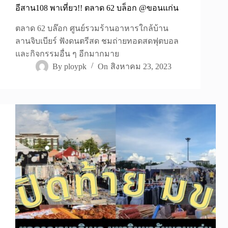
อีสาน108 พาเที่ยว!! ตลาด 62 บล็อก @ขอนแก่น
ตลาด 62 บล๊อก ศูนย์รวมร้านอาหารใกล้บ้าน
ลานจิบเบียร์ ฟังดนตรีสด ชมถ่ายทอดสดฟุตบอล
และกิจกรรมอื่น ๆ อีกมากมาย
By
ploypk
On
สิงหาคม 23, 2023