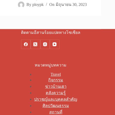
By
ploypk
On
มิถุนายน 30, 2023
ติดตามอีสานร้อยแปดทางโซเชียล
หมวดหมู่บทความ
Travel
กิจกรรม
ข่าวบ้านเฮา
คลังความรู้
ปราชญ์และบุคคลสำคัญ
ศิลปวัฒนธรรม
สถานที่