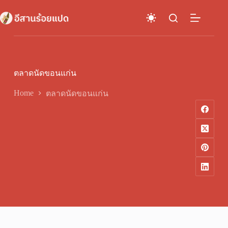
Skip
to
content
ตลาดนัดขอนแก่น
Home
ตลาดนัดขอนแก่น