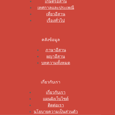
เกษตรอีสาน
เทศกาลและประเพณี
เที่ยวอีสาน
เรื่องทั่วไป
คลังข้อมูล
ภาษาอีสาน
ผญาอีสาน
บทความทั้งหมด
เกี่ยวกับเรา
เกี่ยวกับเรา
แผนผังเว็บไซต์
ติดต่อเรา
นโยบายความเป็นส่วนตัว