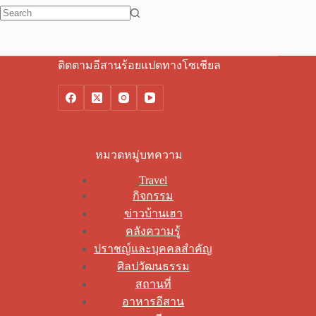
No
results
ติดตามอีสานร้อยแปดทางโซเชียล
หมวดหมู่บทความ
Travel
กิจกรรม
ข่าวบ้านเฮา
คลังความรู้
ปราชญ์และบุคคลสำคัญ
ศิลปวัฒนธรรม
สถานที่
อาหารอีสาน