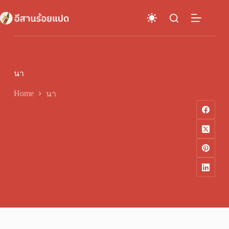
Skip
to
content
นา
Home
นา