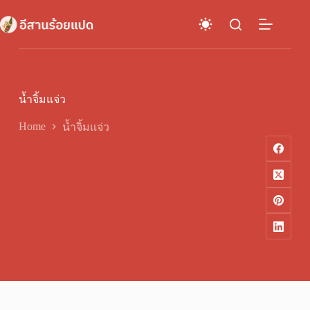
Skip
to
content
น้ำจิ้มแจ่ว
Home
น้ำจิ้มแจ่ว