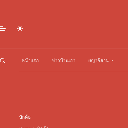
Skip
to
content
หน้าแรก
ข่าวบ้านเฮา
ผญาอีสาน
บักค้อ