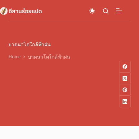
Skip
to
content
บาดนาโตใกล้ฟ้าฝน
Home
บาดนาโตใกล้ฟ้าฝน