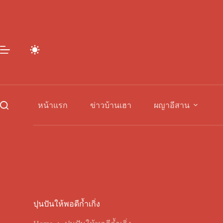
Skip
to
content
หน้าแรก
ข่าวบ้านเฮา
ผญาอีสาน
ปุนปันให้พอดีก้ำเกิ่ง