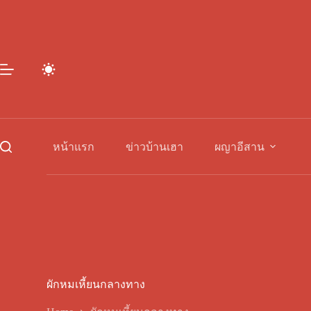
Skip
to
content
หน้าแรก
ข่าวบ้านเฮา
ผญาอีสาน
ผักหมเหี้ยนกลางทาง