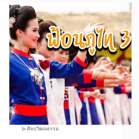
In
ศิลปวัฒนธรรม