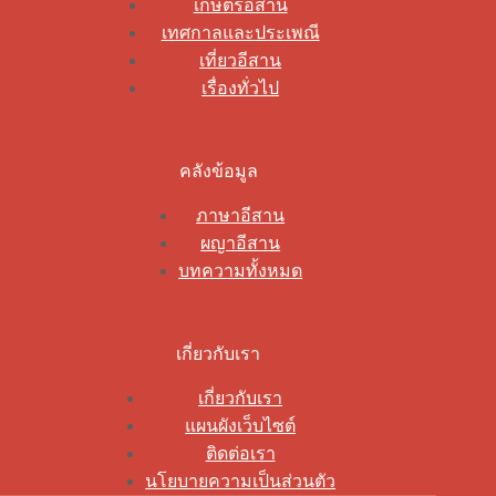
เกษตรอีสาน
เทศกาลและประเพณี
เที่ยวอีสาน
เรื่องทั่วไป
คลังข้อมูล
ภาษาอีสาน
ผญาอีสาน
บทความทั้งหมด
เกี่ยวกับเรา
เกี่ยวกับเรา
แผนผังเว็บไซต์
ติดต่อเรา
นโยบายความเป็นส่วนตัว