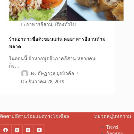
In
อาหารอีสาน
,
เรื่องทั่วไป
ร้านอาหารชื่อดังขอนแก่น คออาหารอีสานห้าม
พลาด
ในตอนนี้ ถ้าหากพูดถึงภาคอีสาน หลายคน
ก็จ…
By
อัษฏาวุธ ผุยบัวค้อ
On
ธันวาคม 28, 2019
ติดตามอีสานร้อยแปดทางโซเชียล
หมวดหมู่บทความ
Travel
กิจกรรม