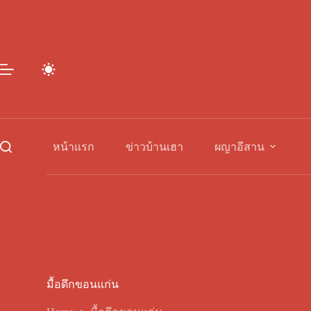
Skip
to
content
หน้าแรก
ข่าวบ้านเฮา
ผญาอีสาน
มื้อดึกขอนแก่น