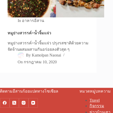
In
อาหารอีสาน
หมูย่างสวรรค์+น้ำจิ้มแจ่ว
หมูย่างสวรรค์+น้ำจิ้มแจ่ว ปรุงรสชาติด้วยความ
จัดจ้านผสมผสานกันอร่อยลงตัวสุด ๆ
By
Kamolpan Naonai
On
กรกฎาคม 10, 2020
ติดตามอีสานร้อยแปดทางโซเชียล
หมวดหมู่บทความ
Travel
กิจกรรม
ข่าวบ้านเฮา