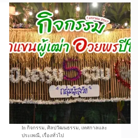
In
กิจกรรม
,
ศิลปวัฒนธรรม
,
เทศกาลและ
ประเพณี
,
เรื่องทั่วไป