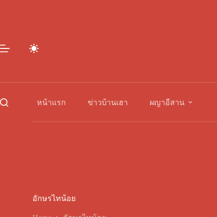
Skip
to
content
หน้าแรก
ข่าวบ้านเฮา
ผญาอีสาน
อักษรไทน้อย