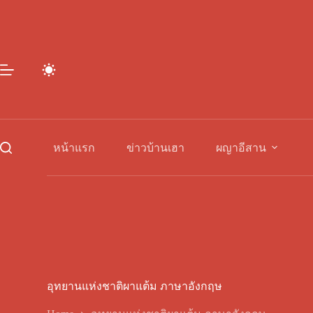
Skip
to
content
หน้าแรก
ข่าวบ้านเฮา
ผญาอีสาน
อุทยานแห่งชาติผาแต้ม ภาษาอังกฤษ