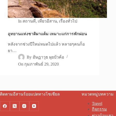
In
สถานที่
,
เที่ยวอีสาน
,
เรื่องทั่วไป
อุทยานแห่งชาติผาแต้ม เหมาะแก่การพักผ่อน
หลังจากช่วงปีใหม่หมดไปแล้ว หลายๆคนก็อ
ยา…
By
อัษฏาวุธ ผุยบัวค้อ
On
กุมภาพันธ์ 29, 2020
ติดตามอีสานร้อยแปดทางโซเชียล
หมวดหมู่บทความ
Travel
กิจกรรม
ข่าวบ้านเฮา