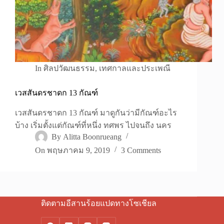
In
ศิลปวัฒนธรรม
,
เทศกาลและประเพณี
เวสสันดรชาดก 13 กัณฑ์
เวสสันดรชาดก 13 กัณฑ์ มาดูกันว่ามีกัณฑ์อะไร
บ้าง เริ่มตั้งแต่กัณฑ์ที่หนึ่ง ทศพร ไปจนถึง นคร
By
Alitta Boonrueang
On
พฤษภาคม 9, 2019
3 Comments
ติดตามอีสานร้อยแปดทางโซเชียล