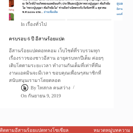
In
เรื่องทั่วไป
ครบรอบ 6 ปี อีสานร้อยแปด
อีสานร้อยแปดดอทคอม เว็บไซต์ที่รวบรวมทุก
เรื่องราวของชาวอีสาน อายุครบหกปีเต็ม ค่อยๆ
เติบโตตามระยะเวลา ทำงานกันเต็มที่เท่าที่ทีม
งานแอดมินจะมีเวลา ขอบคุณเพื่อนๆสมาชิกที่
สนับสนุนเรามาโดยตลอด
By
ไทสกล คนสว่าง
On
กันยายน 9, 2019
ติดตามอีสานร้อยแปดทางโซเชียล
หมวดหมู่บทความ