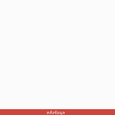
คลังข้อมูล