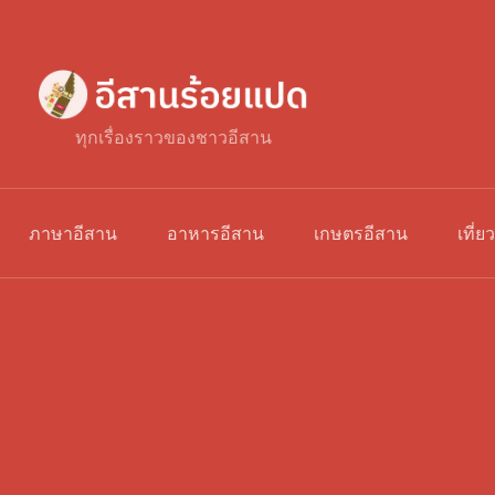
ทุกเรื่องราวของชาวอีสาน
ภาษาอีสาน
อาหารอีสาน
เกษตรอีสาน
เที่ย