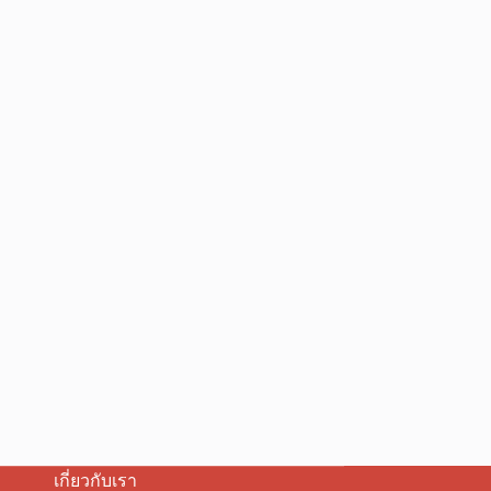
เกี่ยวกับเรา