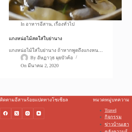
In
อาหารอีสาน
,
เรื่องทั่วไป
แกงหน่อไม้สดใส่ใบย่านาง
แกงหน่อไม้ใส่ใบย่านาง ถ้าหากพูดถึงแกงหน…
By
อัษฏาวุธ ผุยบัวค้อ
On
มีนาคม 2, 2020
ติดตามอีสานร้อยแปดทางโซเชียล
หมวดหมู่บทความ
Travel
กิจกรรม
ข่าวบ้านเฮา
คลังความรู้