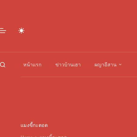
Skip
to
content
หน้าแรก
ข่าวบ้านเฮา
ผญาอีสาน
แมงขี้กะตอด