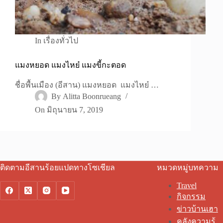
In
เรื่องทั่วไป
แมงหยอด แมงไหย๋ แมงขี้กะตอด
ชื่อพื้นเมือง (อีสาน) แมงหยอด แมงไหย๋ …
By
Alitta Boonrueang
On
มิถุนายน 7, 2019
ติดตามอีสานร้อยแปดทางโซเชียล
หมวดหมู่บทความ
Travel
กิจกรรม
ข่าวบ้านเฮา
คลังความรู้